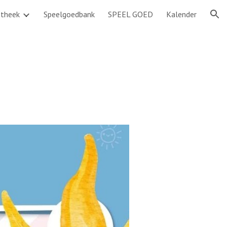
otheek
Speelgoedbank
SPEEL GOED
Kalender
ion